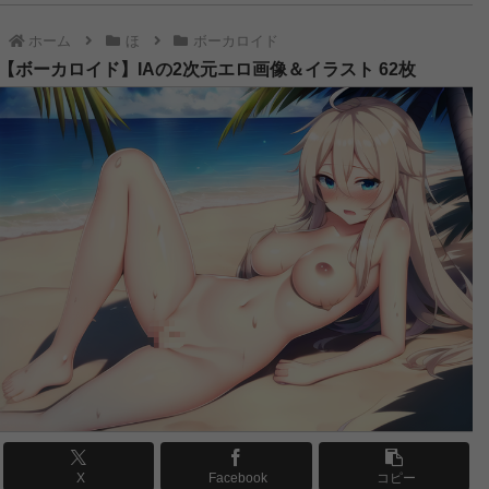
【ふつつかな悪女ではございますが～雛宮蝶鼠とりかえ伝～】玄歌吹の2次元エロ画像＆イラスト 110枚
ホーム
ほ
ボーカロイド
【ふつつかな悪女ではございますが～雛宮蝶鼠とりかえ伝～】朱慧月の2次元エロ画像＆イラスト 182枚
【ボーカロイド】IAの2次元エロ画像＆イラスト 62枚
【二十世紀電氣目録-ユーレカ・エヴリカ-】大倉ケイトの2次元エロ画像＆イラスト 88枚
【二十世紀電氣目録-ユーレカ・エヴリカ-】原島すずの2次元エロ画像＆イラスト 100枚
【鉄鍋のジャン！】セレーヌ楊の2次元エロ画像＆イラスト 143枚
【手札が多めのビクトリア】ノンナの2次元エロ画像＆イラスト 174枚
【天幕のジャードゥーガル】ドレゲネの2次元エロ画像＆イラスト 183枚
【花織さんは転生しても喧嘩がしたい】倉石摩那の2次元エロ画像＆イラスト 188枚
【天幕のジャードゥーガル】ファーティマの2次元エロ画像＆イラスト 195枚
【天は赤い河のほとり】ハディの2次元エロ画像＆イラスト 194枚
【追放された転生重騎士はゲーム知識で無双する】マリス・エドヴァンの2次元エロ画像＆イラスト 197枚
【対ありでした。～お嬢さまは格闘ゲームなんてしない～】深月綾の2次元エロ画像＆イラスト 191枚
【サイボーグ009 ネメシス】モーフィンの2次元エロ画像＆イラスト 155枚
【サイボーグ009 ネメシス】ミュウの2次元エロ画像＆イラスト 74枚
X
Facebook
コピー
【サイボーグ009 ネメシス】オプロの2次元エロ画像＆イラスト 85枚